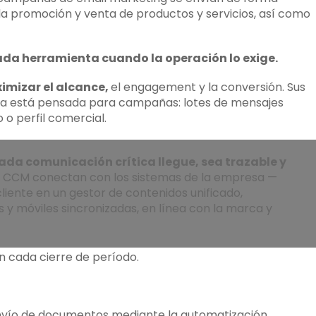
 la promoción y venta de productos y servicios, así como
cada herramienta cuando la operación lo exige.
imizar el alcance,
el engagement y la conversión. Sus
tura está pensada para campañas: lotes de mensajes
o perfil comercial.
a comunicación crítica llegue, sea trazable y
es CCM conectan con los sistemas de la empresa —
liente en un gestor de contenidos unificado,
s y móviles sincronizadas, en línea con la marca y
en cada cierre de período.
nvío de documentos mediante la automatización,