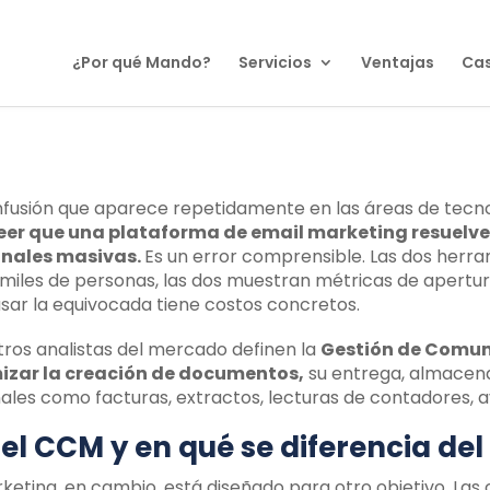
¿Por qué Mando?
Servicios
Ventajas
Cas
fusión que aparece repetidamente en las áreas de tecno
eer que una plataforma de email marketing resuelve
onales masivas.
Es un error comprensible. Las dos herra
miles de personas, las dos muestran métricas de apertur
 usar la equivocada tiene costos concretos.
tros analistas del mercado definen la
Gestión de Comun
izar la creación de documentos,
su entrega, almacen
ales como facturas, extractos, lecturas de contadores, av
 el CCM y en qué se diferencia de
rketing, en cambio, está diseñado para otro objetivo. L