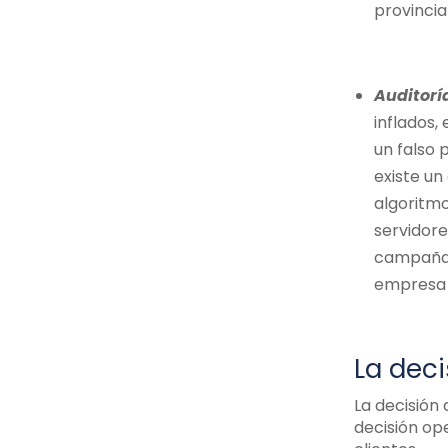
provincia
Auditorí
inflados,
un falso 
existe un
algoritmo
servidore
campaña; 
empresa t
La deci
La decisión
decisión op