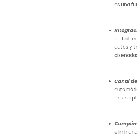
es una fu
Integrac
de histor
datos y 
diseñada
Canal de
automátic
en una p
Cumplimi
eliminand