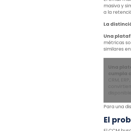
masiva y si
a la retenci
La distinc
Una plataf
métricas so
similares e
Una plat
cumpla c
CRM, ERP,
convirtie
disponibl
Para una dis
El pro
El CCM busc