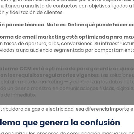
multánea a una lista de contactos con objetivos ligados a
ón y fidelización de clientes.
ión parece técnica. No lo es. Define qué puede hacer 
orma de email marketing está optimizada para max
n tasas de apertura, clics, conversiones. Su infraestruc
nviados a una audiencia segmentada por comportamiento 
aforma CCM está optimizada para garantizar que cad
on los requisitos regulatorios vigentes
. Las solucion
 plataformas de marketing — y centralizan los datos del c
ndo un diseño maestro en comunicaciones físicas, digitale
es de inmediato.
tribuidora de gas o electricidad, esa diferencia importa 
blema que genera la confusión
a optimizar los procesos de comunicación masiva y el e