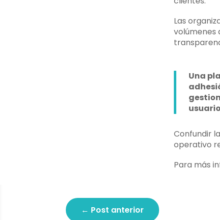
clientes.
Las organiz
volúmenes d
transparenc
Una pl
adhesió
gestion
usuario
Confundir l
operativo re
Para más i
←
Post anterior