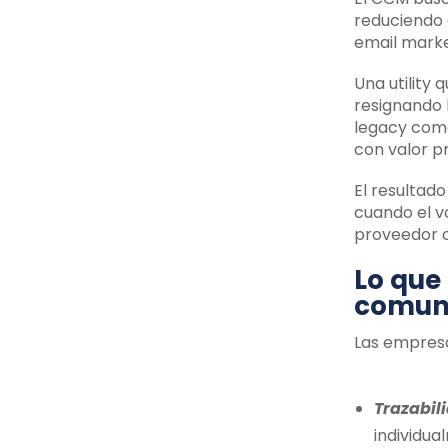
reduciendo 
email marke
Una utility
resignando 
legacy como
con valor p
El resultad
cuando el v
proveedor c
Lo que
comun
Las empresa
Trazabil
individua